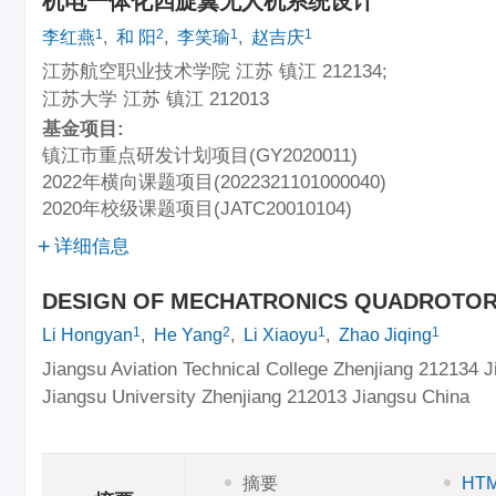
机电一体化四旋翼无人机系统设计
1
2
1
1
李红燕
,
和 阳
,
李笑瑜
,
赵吉庆
江苏航空职业技术学院 江苏 镇江 212134;
江苏大学 江苏 镇江 212013
基金项目:
镇江市重点研发计划项目(GY2020011)
2022年横向课题项目(2022321101000040)
2020年校级课题项目(JATC20010104)
详细信息
DESIGN OF MECHATRONICS QUADROTOR
1
2
1
1
Li Hongyan
,
He Yang
,
Li Xiaoyu
,
Zhao Jiqing
Jiangsu Aviation Technical College Zhenjiang 212134 J
Jiangsu University Zhenjiang 212013 Jiangsu China
摘要
HT