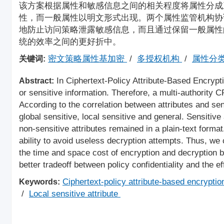
该方案根据属性和敏感信息之间的相关程度将属性分成
性，而一般属性以明文形式出现。两个属性监管机构协
地防止访问策略泄露敏感信息，而且通过保留一般属性
统的效率之间的更好折中。
密文策略属性基加密
/
多授权机构
/
属性分
关键词:
In Ciphertext-Policy Attribute-Based Encrypt
Abstract:
or sensitive information. Therefore, a multi-authority
According to the correlation between attributes and sen
global sensitive, local sensitive and general. Sensitive
non-sensitive attributes remained in a plain-text format
ability to avoid useless decryption attempts. Thus, we 
the time and space cost of encryption and decryption b
better tradeoff between policy confidentiality and the e
Ciphertext-policy attribute-based encrypti
Keywords:
/
Local sensitive attribute