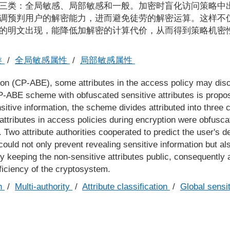
三类：全局敏感、局部敏感和一般。加密时盲化访问策略中
调预判用户的解密能力，进而避免徒劳的解密运算。这样不
的明文出现，能降低加解密的计算代价，从而得到策略机密
类
/
全局敏感属性
/
局部敏感属性
ion (CP-ABE), some attributes in the access policy may dis
 CP-ABE scheme with obfuscated sensitive attributes is propo
sitive information, the scheme divides attributed into three 
 attributes in access policies during encryption were obfusca
. Two attribute authorities cooperated to predict the user's d
could not only prevent revealing sensitive information but a
y keeping the non-sensitive attributes public, consequently 
fficiency of the cryptosystem.
on
/
Multi-authority
/
Attribute classification
/
Global sensit