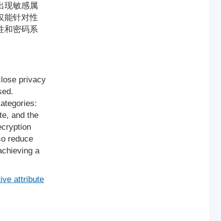
出现敏感属
仅能针对性
性和密码系
close privacy
sed.
categories:
te, and the
ecryption
lso reduce
achieving a
ive attribute